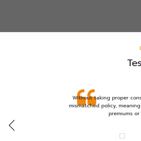
Tes
Without taking proper con
mismatched policy, meaning
premiums or 