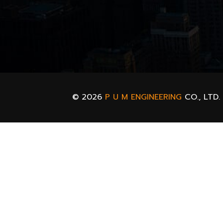
© 2026
P U M ENGINEERING
CO., LTD.